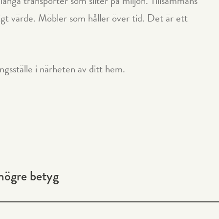
n långa transporter som sliter på miljön. Tillsammans
ktigt värde. Möbler som håller över tid. Det är ett
ingsställe i närheten av ditt hem.
 högre betyg