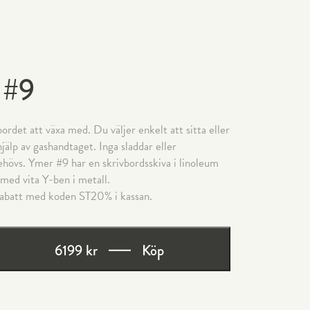
 #9
ordet att växa med. Du väljer enkelt att sitta eller
jälp av gashandtaget. Inga sladdar eller
ehövs. Ymer #9 har en skrivbordsskiva i linoleum
ed vita Y-ben i metall.
abatt med koden ST20% i kassan.
6199 kr
Köp