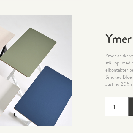
Ymer
Ymer är skrivb
stå upp, med h
elkontakter b
Smokey Blue m
Just nu 20% r
YMER
#9
MÄNGD