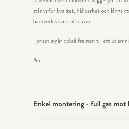
tillverkas i våra fabriker i Vaggeryd. Uta
står vi för kvalitet, hållbarhet och långsi
hantverk vi är stolta över.
I priset ingår också frakten till ett utlämn
&n
Enkel montering - full gas mot