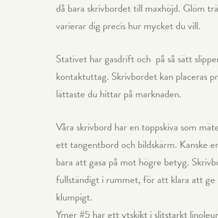
då bara skrivbordet till maxhöjd. Glöm tr
varierar dig precis hur mycket du vill.
Stativet har gasdrift och på så sätt slippe
kontaktuttag. Skrivbordet kan placeras pre
lättaste du hittar på marknaden.
Våra skrivbord har en toppskiva som mät
ett tangentbord och bildskärm. Kanske en 
bara att gasa på mot högre betyg. Skrivbo
fullständigt i rummet, för att klara att ge
klumpigt.
Ymer #5 har ett ytskikt i slitstarkt li