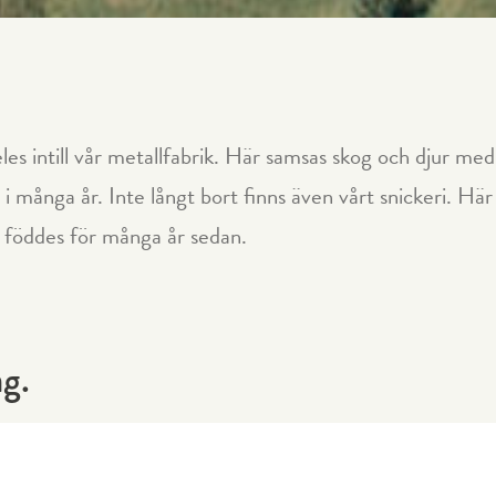
eles intill vår metallfabrik. Här samsas skog och djur med
 i många år. Inte långt bort finns även vårt snickeri. Här
m föddes för många år sedan.
ag.
mmets olika rum. För livets olika skeenden. För
h senare kanske för husdrömmen på landet.