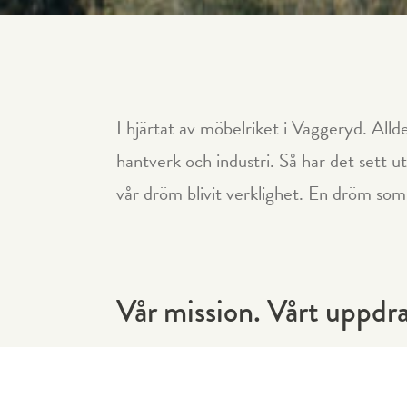
I hjärtat av möbelriket i Vaggeryd. Alld
hantverk och industri. Så har det sett ut
vår dröm blivit verklighet. En dröm so
Vår mission. Vårt uppdr
Vi vill skapa
möbler
för gemenskap. I he
studentlägenheten, för tvåan i stan oc