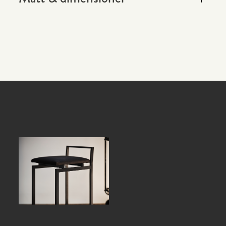
klädsel. Standardfärg är svart eller silver på rörstommen.
Men eftersom vi har all tillverkning kan vi skräddarsy
stolar för dig med andra tyger och färger.
Sitthöjd
Total bredd
450 mm
550 mm
Sitsens bredd
Totalt djup
405 mm
570 mm
Sitsens djup
Vikt
400 mm
6 kg