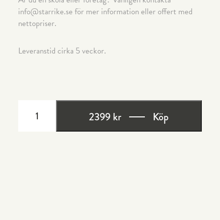
info@starrike.se för mer information eller offert med
nettopriser.
Leveranstid cirka 5 veckor.
STOL
CLASSIC
2399 kr
Köp
MÄNGD