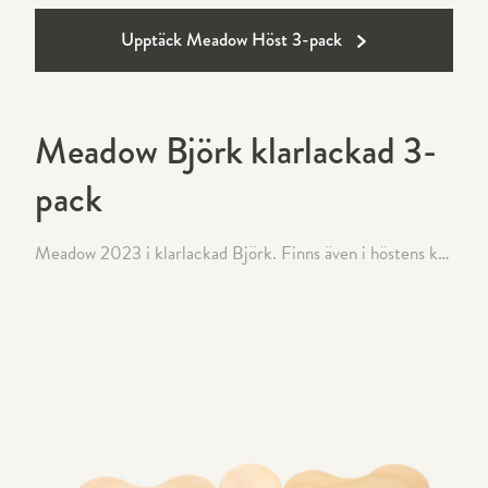
Upptäck Meadow Höst 3-pack
Meadow Björk klarlackad 3-
pack
Meadow 2023 i klarlackad Björk. Finns även i höstens kulörer blå, svart och brun.