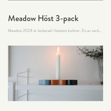
Meadow Höst 3-pack
Meadow 2024 är lackerad i höstens kulörer. En av vardera kulör i ett 3-pack. Finns även i klarlackad björk.