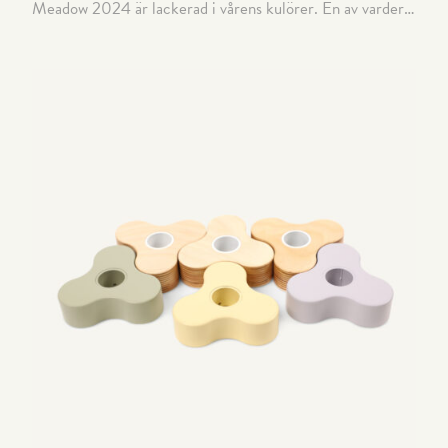
Meadow 2024 är lackerad i vårens kulörer. En av vardera kulör i ett 3-pack. Finns även i klarlackad björk.