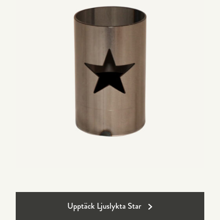
Upptäck Ljuslykta Star