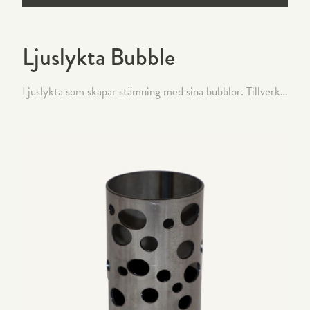
Ljuslykta Bubble
Ljuslykta som skapar stämning med sina bubblor. Tillverkad i klarlackat stål.