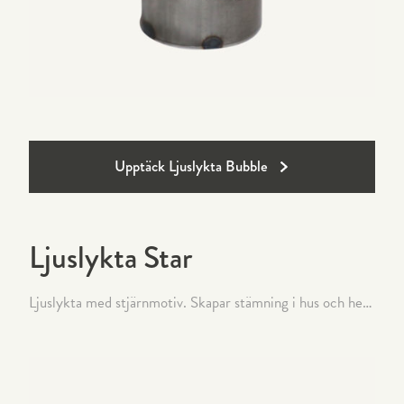
Upptäck Ljuslykta Bubble
Ljuslykta Star
Ljuslykta med stjärnmotiv. Skapar stämning i hus och hem. Kanske i ett fönster eller i en hylla. Tillverkad i klarlackat stål.