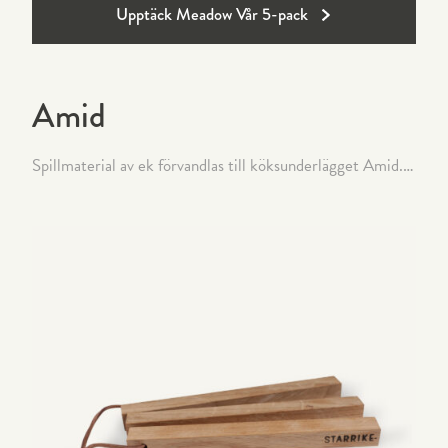
Upptäck Meadow Vår 5-pack
Amid
Spillmaterial av ek förvandlas till köksunderlägget Amid. Lätt att bredda eller minska ned. Leveranstid: 2-5 dagar.