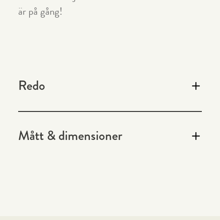
är på gång!
Redo
Det självklara matbordet för umgänge. Formgivet av
Mått & dimensioner
Elvira Fors. Helt utan skruv.
Bredd
Höjd
1050 mm
730 mm