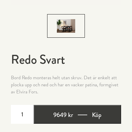
Redo Svart
Bord Redo monteras helt utan skruv. Det är enkelt att
plocka upp och ned och har en vacker patina, formgivet
av Elvira Fors.
REDO
SVART
9649 kr
Köp
MÄNGD