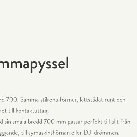
emmapyssel
d 700. Samma stilrena former, lättstädat runt och
et till kontaktuttag.
sin smala bredd 700 mm passar perfekt till allt från
ggande, till symaskinshörnan eller DJ-drömmen.