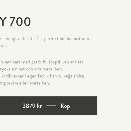
 Y 700
 smidigt och nätt. Ett perfekt hobbybord som är
runt.
h sänkbart med gasdrift. Toppskivan är i ett
tryckslaminat och vita metallben.
i tillverkar i egen fabrik kan du välja andra
toppskiva eller svarta ben.
3879 kr
Köp