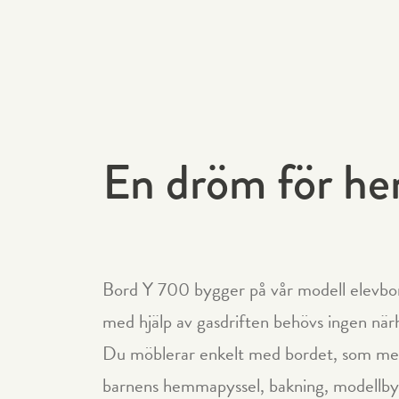
En dröm för h
Bord Y 700 bygger på vår modell elevbor
med hjälp av gasdriften behövs ingen närh
Du möblerar enkelt med bordet, som med 
barnens hemmapyssel, bakning, modellby