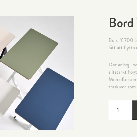
Bord
Bord Y 700 är
lätt att flytta 
Det är höj- oc
slitstarkt hög
Men eftersom v
träskivor som 
BORD
Y
700
MÄNGD